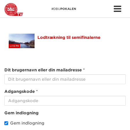
Tog
#DBU
POKALEN
me
Lodtrækning til semifinalerne
LIVE
TV
Dit brugernavn eller din mailadresse
*
Adgangskode
*
Gem indlogning
Gem indlogning